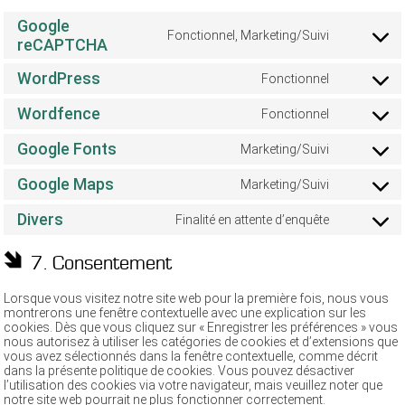
Google
Fonctionnel, Marketing/Suivi
Consent
reCAPTCHA
to
service
WordPress
Fonctionnel
google-
Consent
recaptcha
to
Wordfence
Fonctionnel
service
Consent
wordpress
to
Google Fonts
Marketing/Suivi
service
Consent
wordfence
to
Google Maps
Marketing/Suivi
service
Consent
google-
to
fonts
Divers
Finalité en attente d’enquête
service
Consent
google-
to
maps
service
7. Consentement
divers
Lorsque vous visitez notre site web pour la première fois, nous vous
montrerons une fenêtre contextuelle avec une explication sur les
cookies. Dès que vous cliquez sur « Enregistrer les préférences » vous
nous autorisez à utiliser les catégories de cookies et d’extensions que
vous avez sélectionnés dans la fenêtre contextuelle, comme décrit
dans la présente politique de cookies. Vous pouvez désactiver
l’utilisation des cookies via votre navigateur, mais veuillez noter que
notre site web pourrait ne plus fonctionner correctement.