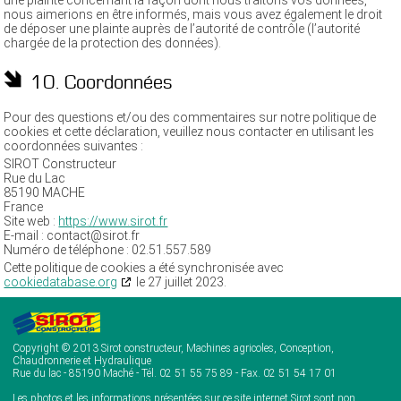
une plainte concernant la façon dont nous traitons vos données,
nous aimerions en être informés, mais vous avez également le droit
de déposer une plainte auprès de l’autorité de contrôle (l’autorité
chargée de la protection des données).
10. Coordonnées
Pour des questions et/ou des commentaires sur notre politique de
cookies et cette déclaration, veuillez nous contacter en utilisant les
coordonnées suivantes :
SIROT Constructeur
Rue du Lac
85190 MACHE
France
Site web :
https://www.sirot.fr
E-mail :
contact@
sirot.fr
Numéro de téléphone : 02.51.557.589
Cette politique de cookies a été synchronisée avec
cookiedatabase.org
le 27 juillet 2023.
Copyright © 2013 Sirot constructeur, Machines agricoles, Conception,
Chaudronnerie et Hydraulique
Rue du lac - 85190 Maché - Tél. 02 51 55 75 89 - Fax. 02 51 54 17 01
Les photos et les informations présentées sur ce site internet Sirot sont non