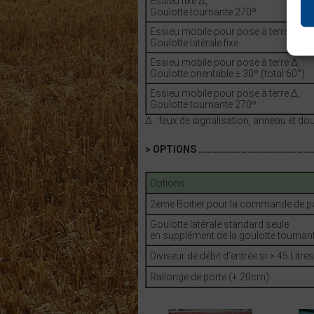
Essieu fixe Δ,
Goulotte tournante 270º
Essieu mobile pour pose à terre Δ,
Goulotte latérale fixe
Essieu mobile pour pose à terre Δ,
Goulotte orientable ± 30º (total 60°)
Essieu mobile pour pose à terre Δ,
Goulotte tournante 270º
Δ : feux de signalisation, anneau et do
> OPTIONS ………………………………………
Options
2ème Boitier pour la commande de p
Goulotte latérale standard seule
en supplément de la goulotte tournan
Diviseur de débit d’entrée si > 45 Litre
Rallonge de porte (+ 20cm)