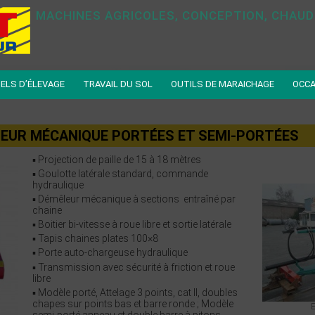
MACHINES AGRICOLES, CONCEPTION, CHAUD
ELS D’ÉLEVAGE
TRAVAIL DU SOL
OUTILS DE MARAICHAGE
OCCA
LEUR MÉCANIQUE PORTÉES ET SEMI-PORTÉES
▪ Projection de paille de 15 à 18 mètres
▪ Goulotte latérale standard, commande
hydraulique
▪ Démêleur mécanique à sections entraîné par
chaine
▪ Boitier bi-vitesse à roue libre et sortie latérale
▪ Tapis chaines plates 100×8
▪ Porte auto-chargeuse hydraulique
▪ Transmission avec sécurité à friction et roue
libre
▪ Modèle porté, Attelage 3 points, cat II, doubles
chapes sur points bas et barre ronde ; Modèle
E
semi-porté anneau et double barre à pitons