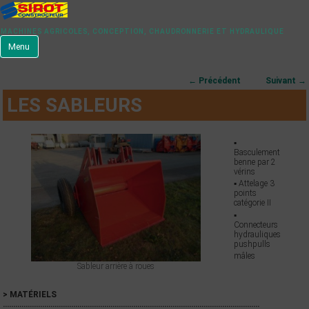
MACHINES AGRICOLES, CONCEPTION, CHAUDRONNERIE ET HYDRAULIQUE
Menu
Navigation des articles
←
Précédent
Suivant
→
LES SABLEURS
▪
Basculement
benne par 2
vérins
▪ Attelage 3
points
catégorie II
▪
Connecteurs
hydrauliques
pushpulls
mâles
Sableur arrière à roues
> MATÉRIELS
…………………………………………………………………………………………………………….