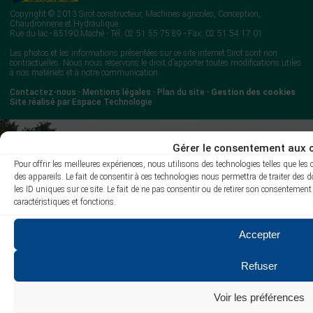
Copyright © 2013 Sirot constructeur, Machines agricoles, Conception,
Chaudronnerie et Hydraulique
Rue du lac - 85190 Maché - Tél. 02 51 55 75 89 - Fax. 02 51 54 17 01
Les photos et les informations présentées sur ce site internet Sirot sont non
contractuelles. Nous nous réservons le droit d’apporter toutes modifications utiles
à nos matériels et à notre communication.
Contactez-nous
-
Mentions légales
-
Plan du site
-
Gestion des cookies
Site réalisé par Espace Technologie
Gérer le consentement aux 
Pour offrir les meilleures expériences, nous utilisons des technologies telles que le
des appareils. Le fait de consentir à ces technologies nous permettra de traiter des
les ID uniques sur ce site. Le fait de ne pas consentir ou de retirer son consentement 
caractéristiques et fonctions.
Accepter
Refuser
Voir les préférences